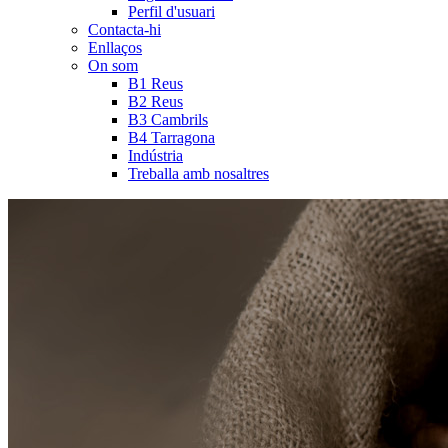
Perfil d'usuari
Contacta-hi
Enllaços
On som
B1 Reus
B2 Reus
B3 Cambrils
B4 Tarragona
Indústria
Treballa amb nosaltres