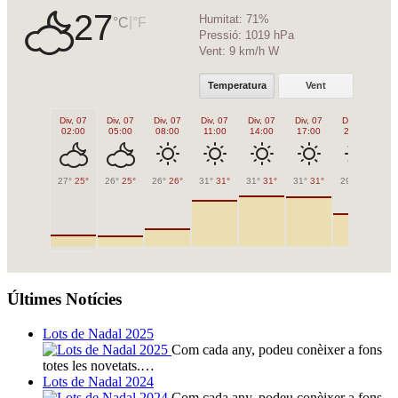
27
Humitat:
71%
|
°C
°F
Pressió:
1019 hPa
Vent:
9 km/h W
Temperatura
Vent
Div, 07
Div, 07
Div, 07
Div, 07
Div, 07
Div, 07
Div, 07
Di
02:00
05:00
08:00
11:00
14:00
17:00
20:00
2
27°
25°
26°
25°
26°
26°
31°
31°
31°
31°
31°
31°
29°
29°
28
Últimes Notícies
Lots de Nadal 2025
Com cada any, podeu conèixer a fons
totes les novetats.…
Lots de Nadal 2024
Com cada any, podeu conèixer a fons