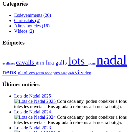
Categoríes
Esdeveniments
(20)
Curiositats
(4)
Altres notícies
(16)
Vídeos
(2)
Etiquetes
nadal
lots
cavalls
fira
galls
diari
avellanes
mona
nens
vi
oli
olives
receptes
vídeo
premi
sant jordi
Últimes notícies
Lots de Nadal 2025
Com cada any, podeu conèixer a fons
totes les novetats. Ens agradarà rebre-us a la nostra botiga.
Lots de Nadal 2024
Com cada any, podeu conèixer a fons
totes les novetats. Ens agradarà rebre-us a la nostra botiga.
Lots de Nadal 2023