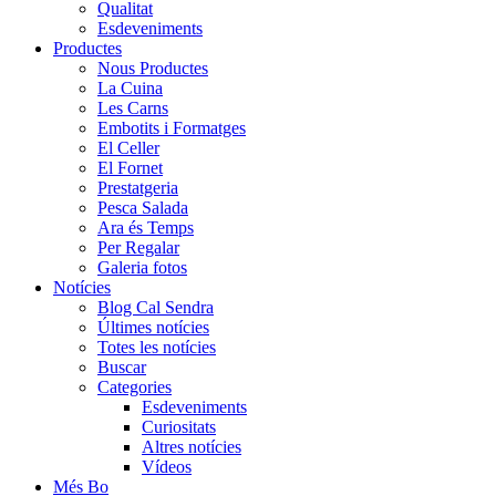
Qualitat
Esdeveniments
Productes
Nous Productes
La Cuina
Les Carns
Embotits i Formatges
El Celler
El Fornet
Prestatgeria
Pesca Salada
Ara és Temps
Per Regalar
Galeria fotos
Notícies
Blog Cal Sendra
Últimes notícies
Totes les notícies
Buscar
Categories
Esdeveniments
Curiositats
Altres notícies
Vídeos
Més Bo