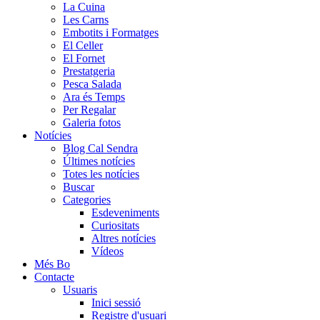
La Cuina
Les Carns
Embotits i Formatges
El Celler
El Fornet
Prestatgeria
Pesca Salada
Ara és Temps
Per Regalar
Galeria fotos
Notícies
Blog Cal Sendra
Últimes notícies
Totes les notícies
Buscar
Categories
Esdeveniments
Curiositats
Altres notícies
Vídeos
Més Bo
Contacte
Usuaris
Inici sessió
Registre d'usuari