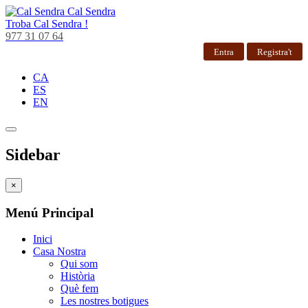
Cal Sendra
Troba
Cal Sendra !
977 31 07 64
Entra
Registra't
CA
ES
EN
Sidebar
×
Menú Principal
Inici
Casa Nostra
Qui som
Història
Què fem
Les nostres botigues