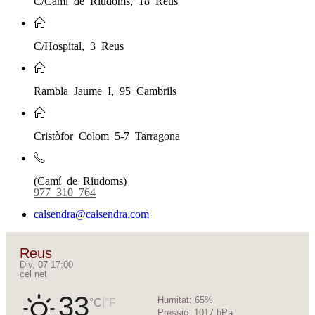
C/Hospital, 3 Reus
Rambla Jaume I, 95 Cambrils
Cristòfor Colom 5-7 Tarragona
(Camí de Riudoms)
977 310 764
calsendra@calsendra.com
Reus
Div, 07 17:00
cel net
33
Humitat:
65%
|
°C
°F
Pressió:
1017 hPa