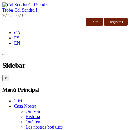
Cal Sendra
Troba
Cal Sendra !
977 31 07 64
Entra
Registra't
CA
ES
EN
Sidebar
×
Menú Principal
Inici
Casa Nostra
Qui som
Història
Què fem
Les nostres botigues