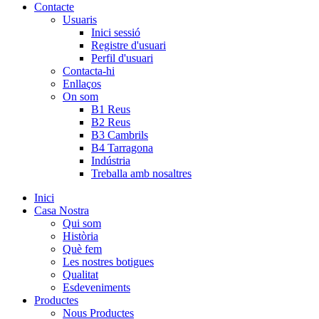
Contacte
Usuaris
Inici sessió
Registre d'usuari
Perfil d'usuari
Contacta-hi
Enllaços
On som
B1 Reus
B2 Reus
B3 Cambrils
B4 Tarragona
Indústria
Treballa amb nosaltres
Inici
Casa Nostra
Qui som
Història
Què fem
Les nostres botigues
Qualitat
Esdeveniments
Productes
Nous Productes