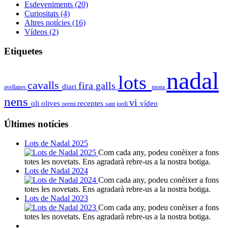
Esdeveniments
(20)
Curiositats
(4)
Altres notícies
(16)
Vídeos
(2)
Etiquetes
nadal
lots
cavalls
fira
galls
diari
avellanes
mona
nens
vi
oli
olives
receptes
vídeo
premi
sant jordi
Últimes notícies
Lots de Nadal 2025
Com cada any, podeu conèixer a fons
totes les novetats. Ens agradarà rebre-us a la nostra botiga.
Lots de Nadal 2024
Com cada any, podeu conèixer a fons
totes les novetats. Ens agradarà rebre-us a la nostra botiga.
Lots de Nadal 2023
Com cada any, podeu conèixer a fons
totes les novetats. Ens agradarà rebre-us a la nostra botiga.