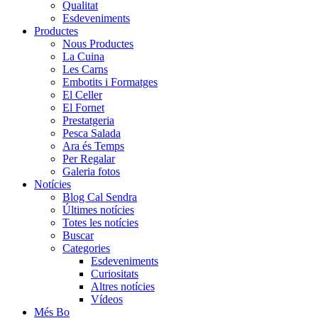
Qualitat
Esdeveniments
Productes
Nous Productes
La Cuina
Les Carns
Embotits i Formatges
El Celler
El Fornet
Prestatgeria
Pesca Salada
Ara és Temps
Per Regalar
Galeria fotos
Notícies
Blog Cal Sendra
Últimes notícies
Totes les notícies
Buscar
Categories
Esdeveniments
Curiositats
Altres notícies
Vídeos
Més Bo