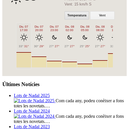
Vent:
15 km/h S
Temperatura
Vent
Div, 07
Div, 07
Div, 07
Dis, 08
Dis, 08
Dis, 08
Dis, 08
Di
17:00
20:00
23:00
02:00
05:00
08:00
11:00
1
33°
31°
30°
29°
27°
27°
27°
27°
25°
25°
27°
27°
31°
31°
32
Últimes Notícies
Lots de Nadal 2025
Com cada any, podeu conèixer a fons
totes les novetats.…
Lots de Nadal 2024
Com cada any, podeu conèixer a fons
totes les novetats.…
Lots de Nadal 2023