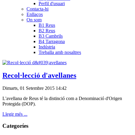
Perfil d'usuari
Contacta-hi
Enllaços
On som
B1 Reus
B2 Reus
B3 Cambrils
B4 Tarragona
Indústria
Treballa amb nosaltres
Recol·lecció d'avellanes
Dimarts, 01 Setembre 2015 14:42
L'avellana de Reus té la distinció com a Denominació d'Origen
Protegida (DOP).
Llegir més ...
Categoríes