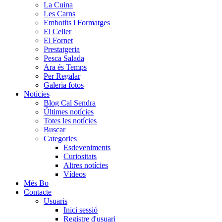
La Cuina
Les Carns
Embotits i Formatges
El Celler
El Fornet
Prestatgeria
Pesca Salada
Ara és Temps
Per Regalar
Galeria fotos
Notícies
Blog Cal Sendra
Últimes notícies
Totes les notícies
Buscar
Categories
Esdeveniments
Curiositats
Altres notícies
Vídeos
Més Bo
Contacte
Usuaris
Inici sessió
Registre d'usuari