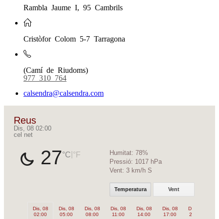
Rambla Jaume I, 95 Cambrils
Cristòfor Colom 5-7 Tarragona
(Camí de Riudoms)
977 310 764
calsendra@calsendra.com
Reus
Dis, 08 02:00
cel net
27
Humitat:
78%
|
°C
°F
Pressió:
1017 hPa
Vent:
3 km/h S
Temperatura
Vent
Dis, 08
Dis, 08
Dis, 08
Dis, 08
Dis, 08
Dis, 08
Dis, 08
Di
02:00
05:00
08:00
11:00
14:00
17:00
20:00
2