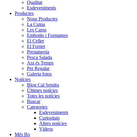
Qualitat
Esdeveniments
Productes
Nous Productes
La Cuina
Les Carns
Embotits i Formatges
El Celler
El Fornet
Prestatgeria
Pesca Salada
Ara és Temps
Per Regalar
Galeria fotos
Notícies
Blog Cal Sendra
Últimes notícies
Totes les notícies
Buscar
Categories
Esdeveniments
Curiositats
Altres notícies
Vídeos
Més Bo