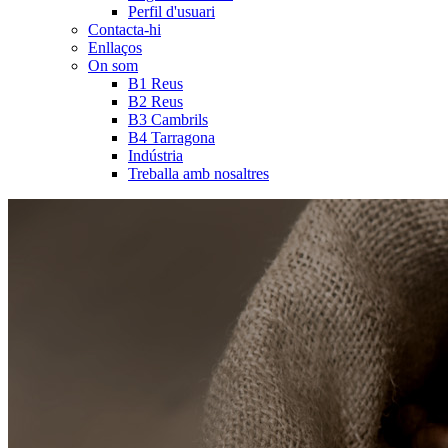
Perfil d'usuari
Contacta-hi
Enllaços
On som
B1 Reus
B2 Reus
B3 Cambrils
B4 Tarragona
Indústria
Treballa amb nosaltres