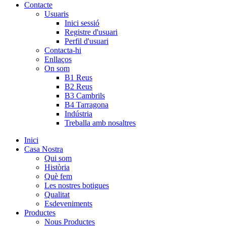
Contacte
Usuaris
Inici sessió
Registre d'usuari
Perfil d'usuari
Contacta-hi
Enllaços
On som
B1 Reus
B2 Reus
B3 Cambrils
B4 Tarragona
Indústria
Treballa amb nosaltres
Inici
Casa Nostra
Qui som
Història
Què fem
Les nostres botigues
Qualitat
Esdeveniments
Productes
Nous Productes