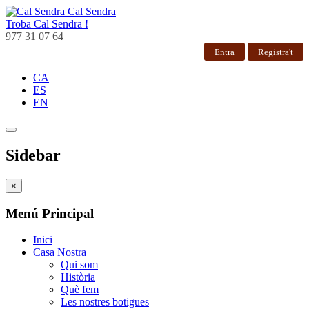
Cal Sendra
Troba
Cal Sendra !
977 31 07 64
Entra
Registra't
CA
ES
EN
Sidebar
×
Menú Principal
Inici
Casa Nostra
Qui som
Història
Què fem
Les nostres botigues