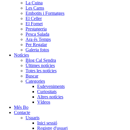
La Cuina
Les Carns
Embotits i Formatges
El Celler
El Fornet
Prestatgeria
Pesca Salada
Ara és Temps
Per Regalar
Galeria fotos
Notícies
Blog Cal Sendra
Últimes notícies
Totes les notícies
Buscar
Categories
Esdeveniments
Curiositats
Altres notícies
Vídeos
Més Bo
Contacte
Usuaris
Inici sessió
Registre d'usuari