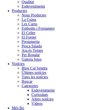
Qualitat
Esdeveniments
Productes
Nous Productes
La Cuina
Les Carns
Embotits i Formatges
El Celler
El Fornet
Prestatgeria
Pesca Salada
Ara és Temps
Per Regalar
Galeria fotos
Notícies
Blog Cal Sendra
Últimes notícies
Totes les notícies
Buscar
Categories
Esdeveniments
Curiositats
Altres notícies
Vídeos
Més Bo