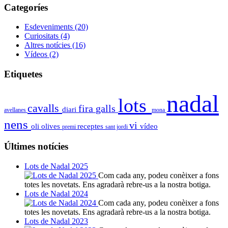
Categoríes
Esdeveniments
(20)
Curiositats
(4)
Altres notícies
(16)
Vídeos
(2)
Etiquetes
nadal
lots
cavalls
fira
galls
diari
avellanes
mona
nens
vi
oli
olives
receptes
vídeo
premi
sant jordi
Últimes notícies
Lots de Nadal 2025
Com cada any, podeu conèixer a fons
totes les novetats. Ens agradarà rebre-us a la nostra botiga.
Lots de Nadal 2024
Com cada any, podeu conèixer a fons
totes les novetats. Ens agradarà rebre-us a la nostra botiga.
Lots de Nadal 2023