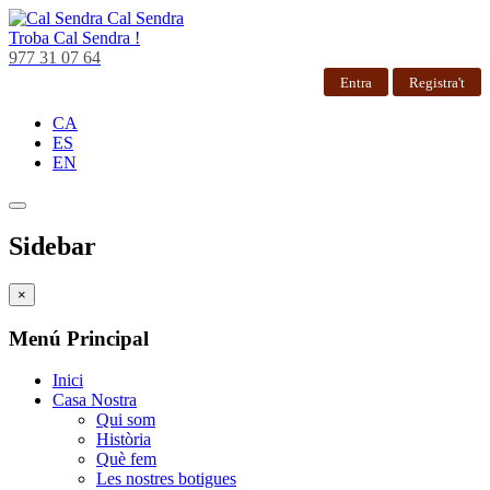
Cal Sendra
Troba
Cal Sendra !
977 31 07 64
Entra
Registra't
CA
ES
EN
Sidebar
×
Menú Principal
Inici
Casa Nostra
Qui som
Història
Què fem
Les nostres botigues