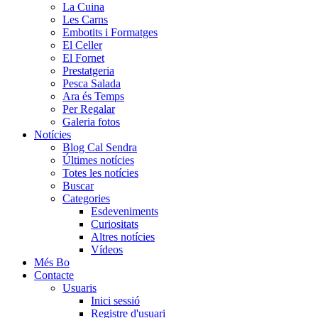
La Cuina
Les Carns
Embotits i Formatges
El Celler
El Fornet
Prestatgeria
Pesca Salada
Ara és Temps
Per Regalar
Galeria fotos
Notícies
Blog Cal Sendra
Últimes notícies
Totes les notícies
Buscar
Categories
Esdeveniments
Curiositats
Altres notícies
Vídeos
Més Bo
Contacte
Usuaris
Inici sessió
Registre d'usuari