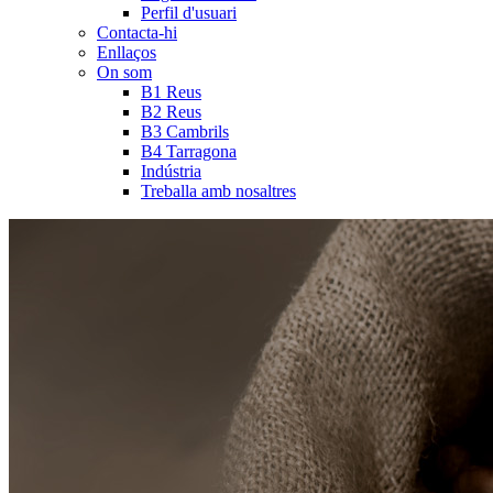
Perfil d'usuari
Contacta-hi
Enllaços
On som
B1 Reus
B2 Reus
B3 Cambrils
B4 Tarragona
Indústria
Treballa amb nosaltres