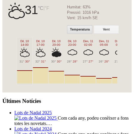
31
Humitat:
63%
|
°C
°F
Pressió:
1016 hPa
Vent:
15 km/h SE
Temperatura
Vent
Dil, 10
Dil, 10
Dil, 10
Dil, 10
Dim, 11
Dim, 11
Dim, 11
Di
14:00
17:00
20:00
23:00
02:00
05:00
08:00
1
31°
30°
32°
31°
30°
30°
28°
28°
27°
27°
26°
26°
27°
27°
31
Últimes Notícies
Lots de Nadal 2025
Com cada any, podeu conèixer a fons
totes les novetats.…
Lots de Nadal 2024