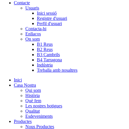
Contacte
Usuaris
Inici sessió
Registre d'usuari
Perfil d'usuari
Contacta-hi
Enllaços
On som
B1 Reus
B2 Reus
B3 Cambrils
B4 Tarragona
Indústria
Treballa amb nosaltres
Inici
Casa Nostra
Qui som
Història
Què fem
Les nostres botigues
Qualitat
Esdeveniments
Productes
Nous Productes