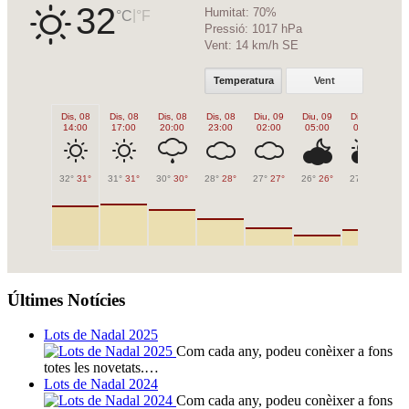
32
Humitat:
70%
|
°C
°F
Pressió:
1017 hPa
Vent:
14 km/h SE
Temperatura
Vent
Dis, 08
Dis, 08
Dis, 08
Dis, 08
Diu, 09
Diu, 09
Diu, 09
Di
14:00
17:00
20:00
23:00
02:00
05:00
08:00
1
32°
31°
31°
31°
30°
30°
28°
28°
27°
27°
26°
26°
27°
27°
31
Últimes Notícies
Lots de Nadal 2025
Com cada any, podeu conèixer a fons
totes les novetats.…
Lots de Nadal 2024
Com cada any, podeu conèixer a fons