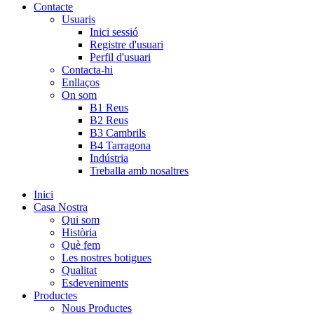
Contacte
Usuaris
Inici sessió
Registre d'usuari
Perfil d'usuari
Contacta-hi
Enllaços
On som
B1 Reus
B2 Reus
B3 Cambrils
B4 Tarragona
Indústria
Treballa amb nosaltres
Inici
Casa Nostra
Qui som
Història
Què fem
Les nostres botigues
Qualitat
Esdeveniments
Productes
Nous Productes