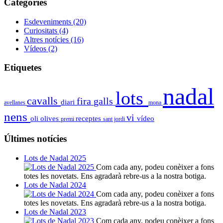
Categoríes
Esdeveniments
(20)
Curiositats
(4)
Altres notícies
(16)
Vídeos
(2)
Etiquetes
nadal
lots
cavalls
fira
galls
diari
avellanes
mona
nens
vi
oli
olives
receptes
vídeo
premi
sant jordi
Últimes notícies
Lots de Nadal 2025
Com cada any, podeu conèixer a fons
totes les novetats. Ens agradarà rebre-us a la nostra botiga.
Lots de Nadal 2024
Com cada any, podeu conèixer a fons
totes les novetats. Ens agradarà rebre-us a la nostra botiga.
Lots de Nadal 2023
Com cada any, podeu conèixer a fons