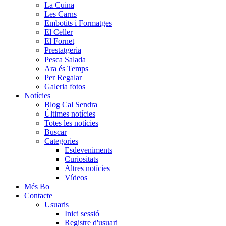
La Cuina
Les Carns
Embotits i Formatges
El Celler
El Fornet
Prestatgeria
Pesca Salada
Ara és Temps
Per Regalar
Galeria fotos
Notícies
Blog Cal Sendra
Últimes notícies
Totes les notícies
Buscar
Categories
Esdeveniments
Curiositats
Altres notícies
Vídeos
Més Bo
Contacte
Usuaris
Inici sessió
Registre d'usuari