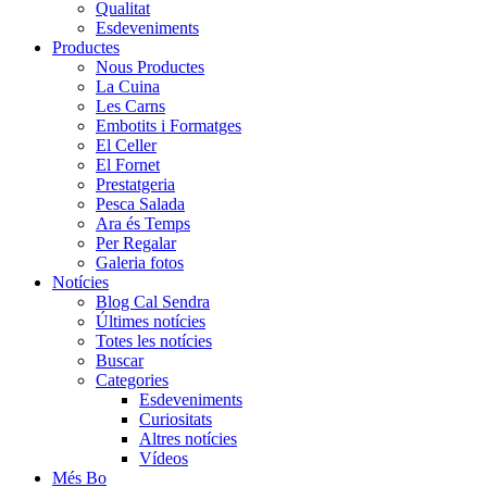
Qualitat
Esdeveniments
Productes
Nous Productes
La Cuina
Les Carns
Embotits i Formatges
El Celler
El Fornet
Prestatgeria
Pesca Salada
Ara és Temps
Per Regalar
Galeria fotos
Notícies
Blog Cal Sendra
Últimes notícies
Totes les notícies
Buscar
Categories
Esdeveniments
Curiositats
Altres notícies
Vídeos
Més Bo