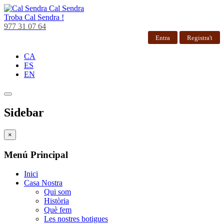
Cal Sendra
Troba
Cal Sendra !
977 31 07 64
Entra
Registra't
CA
ES
EN
Sidebar
×
Menú Principal
Inici
Casa Nostra
Qui som
Història
Què fem
Les nostres botigues