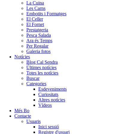
La Cuina
Les Carns
Embotits i Formatges
El Celler
El Fornet
Prestatgeria
Pesca Salada
Ara és Temps
Per Regalar
Galeria fotos
Notícies
Blog Cal Sendra
Últimes notícies
Totes les notícies
Buscar
Categories
Esdeveniments
Curiositats
Altres notícies
Vídeos
Més Bo
Contacte
Usuaris
Inici sessió
Registre d'usuari