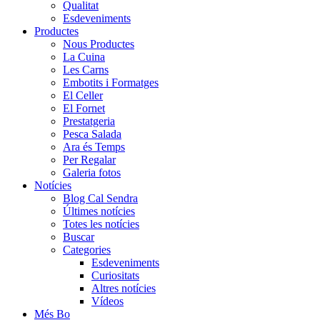
Qualitat
Esdeveniments
Productes
Nous Productes
La Cuina
Les Carns
Embotits i Formatges
El Celler
El Fornet
Prestatgeria
Pesca Salada
Ara és Temps
Per Regalar
Galeria fotos
Notícies
Blog Cal Sendra
Últimes notícies
Totes les notícies
Buscar
Categories
Esdeveniments
Curiositats
Altres notícies
Vídeos
Més Bo