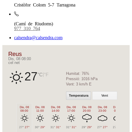
Cristòfor Colom 5-7 Tarragona
(Camí de Riudoms)
977 310 764
calsendra@calsendra.com
Reus
Dis, 08 08:00
cel net
27
Humitat:
76%
|
°C
°F
Pressió:
1016 hPa
Vent:
3 km/h E
Temperatura
Vent
Dis, 08
Dis, 08
Dis, 08
Dis, 08
Dis, 08
Dis, 08
Diu, 09
Di
08:00
11:00
14:00
17:00
20:00
23:00
02:00
0
27°
27°
30°
29°
31°
31°
31°
31°
29°
29°
27°
27°
27°
27°
26