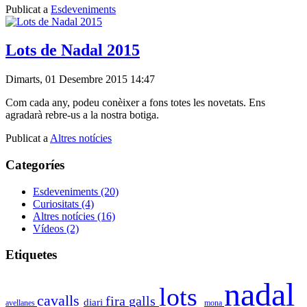
Publicat a
Esdeveniments
Lots de Nadal 2015
Dimarts, 01 Desembre 2015 14:47
Com cada any, podeu conèixer a fons totes les novetats. Ens
agradarà rebre-us a la nostra botiga.
Publicat a
Altres notícies
Categoríes
Esdeveniments
(20)
Curiositats
(4)
Altres notícies
(16)
Vídeos
(2)
Etiquetes
nadal
lots
cavalls
fira
galls
diari
avellanes
mona