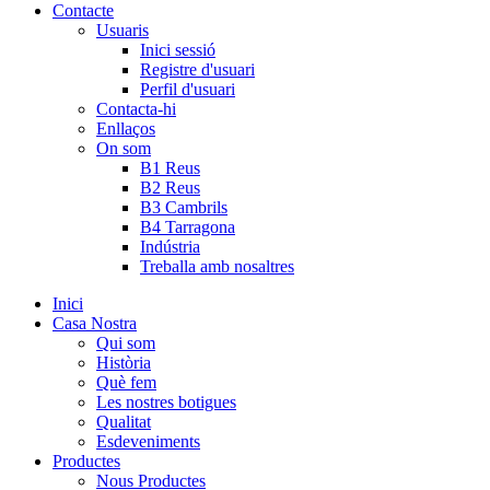
Contacte
Usuaris
Inici sessió
Registre d'usuari
Perfil d'usuari
Contacta-hi
Enllaços
On som
B1 Reus
B2 Reus
B3 Cambrils
B4 Tarragona
Indústria
Treballa amb nosaltres
Inici
Casa Nostra
Qui som
Història
Què fem
Les nostres botigues
Qualitat
Esdeveniments
Productes
Nous Productes