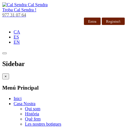
Cal Sendra
Troba
Cal Sendra !
977 31 07 64
Entra
Registra't
CA
ES
EN
Sidebar
×
Menú Principal
Inici
Casa Nostra
Qui som
Història
Què fem
Les nostres botigues