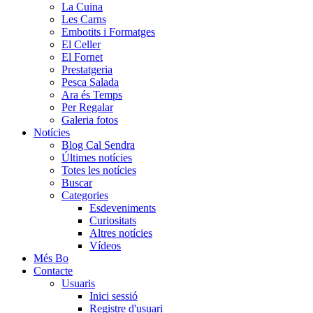
La Cuina
Les Carns
Embotits i Formatges
El Celler
El Fornet
Prestatgeria
Pesca Salada
Ara és Temps
Per Regalar
Galeria fotos
Notícies
Blog Cal Sendra
Últimes notícies
Totes les notícies
Buscar
Categories
Esdeveniments
Curiositats
Altres notícies
Vídeos
Més Bo
Contacte
Usuaris
Inici sessió
Registre d'usuari