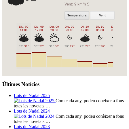
Vent:
9 km/h S
Temperatura
Vent
Diu, 09
Diu, 09
Diu, 09
Diu, 09
Dil, 10
Dil, 10
Dil, 10
Di
14:00
17:00
20:00
23:00
02:00
05:00
08:00
1
32°
31°
33°
32°
31°
30°
29°
29°
27°
27°
26°
26°
27°
27°
32
Últimes Notícies
Lots de Nadal 2025
Com cada any, podeu conèixer a fons
totes les novetats.…
Lots de Nadal 2024
Com cada any, podeu conèixer a fons
totes les novetats.…
Lots de Nadal 2023