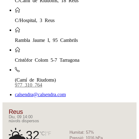
C/Hospital, 3 Reus
Rambla Jaume I, 95 Cambrils
Cristòfor Colom 5-7 Tarragona
(Camí de Riudoms)
977 310 764
calsendra@calsendra.com
Reus
Diu, 09 14:00
núvols dispersos
32
Humitat:
57%
|
°C
°F
Pressió:
1016 hPa