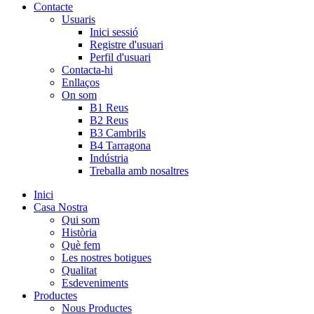
Contacte
Usuaris
Inici sessió
Registre d'usuari
Perfil d'usuari
Contacta-hi
Enllaços
On som
B1 Reus
B2 Reus
B3 Cambrils
B4 Tarragona
Indústria
Treballa amb nosaltres
Inici
Casa Nostra
Qui som
Història
Què fem
Les nostres botigues
Qualitat
Esdeveniments
Productes
Nous Productes