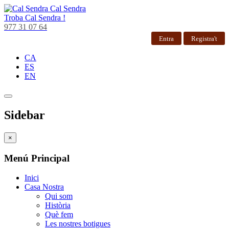
Cal Sendra
Troba
Cal Sendra !
977 31 07 64
Entra
Registra't
CA
ES
EN
Sidebar
×
Menú Principal
Inici
Casa Nostra
Qui som
Història
Què fem
Les nostres botigues