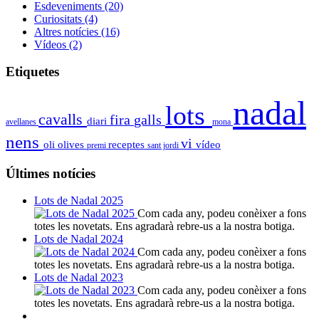
Esdeveniments
(20)
Curiositats
(4)
Altres notícies
(16)
Vídeos
(2)
Etiquetes
nadal
lots
cavalls
fira
galls
diari
avellanes
mona
nens
vi
oli
olives
receptes
vídeo
premi
sant jordi
Últimes notícies
Lots de Nadal 2025
Com cada any, podeu conèixer a fons
totes les novetats. Ens agradarà rebre-us a la nostra botiga.
Lots de Nadal 2024
Com cada any, podeu conèixer a fons
totes les novetats. Ens agradarà rebre-us a la nostra botiga.
Lots de Nadal 2023
Com cada any, podeu conèixer a fons
totes les novetats. Ens agradarà rebre-us a la nostra botiga.