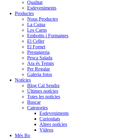
Qualitat
Esdeveniments
Productes
Nous Productes
La Cuina
Les Carns
Embotits i Formatges
El Celler
El Fornet
Prestatgeria
Pesca Salada
Ara és Temps
Per Regalar
Galeria fotos
Notícies
Blog Cal Sendra
Últimes notícies
Totes les notícies
Buscar
Categories
Esdeveniments
Curiositats
Altres notícies
Vídeos
Més Bo