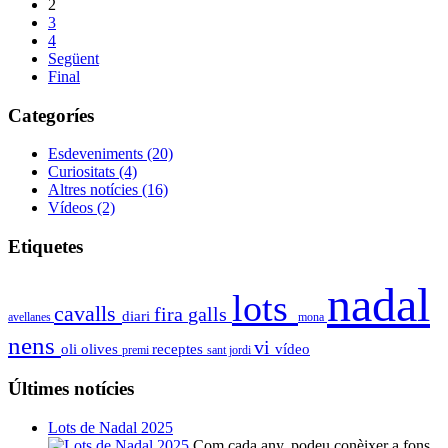
2
3
4
Següent
Final
Categoríes
Esdeveniments
(20)
Curiositats
(4)
Altres notícies
(16)
Vídeos
(2)
Etiquetes
nadal
lots
cavalls
fira
galls
diari
avellanes
mona
nens
vi
oli
olives
receptes
vídeo
premi
sant jordi
Últimes notícies
Lots de Nadal 2025
Com cada any, podeu conèixer a fons