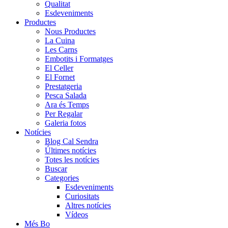
Qualitat
Esdeveniments
Productes
Nous Productes
La Cuina
Les Carns
Embotits i Formatges
El Celler
El Fornet
Prestatgeria
Pesca Salada
Ara és Temps
Per Regalar
Galeria fotos
Notícies
Blog Cal Sendra
Últimes notícies
Totes les notícies
Buscar
Categories
Esdeveniments
Curiositats
Altres notícies
Vídeos
Més Bo