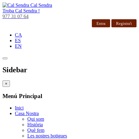
Cal Sendra
Troba
Cal Sendra !
977 31 07 64
Entra
Registra't
CA
ES
EN
Sidebar
×
Menú Principal
Inici
Casa Nostra
Qui som
Història
Què fem
Les nostres botigues