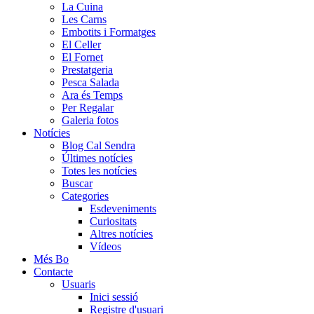
La Cuina
Les Carns
Embotits i Formatges
El Celler
El Fornet
Prestatgeria
Pesca Salada
Ara és Temps
Per Regalar
Galeria fotos
Notícies
Blog Cal Sendra
Últimes notícies
Totes les notícies
Buscar
Categories
Esdeveniments
Curiositats
Altres notícies
Vídeos
Més Bo
Contacte
Usuaris
Inici sessió
Registre d'usuari