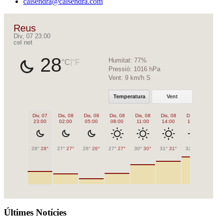
calsendra@calsendra.com
Reus
Div, 07 23:00
cel net
28
Humitat:
77%
|
°C
°F
Pressió:
1016 hPa
Vent:
9 km/h S
Temperatura
Vent
Div, 07
Dis, 08
Dis, 08
Dis, 08
Dis, 08
Dis, 08
Dis, 08
Di
23:00
02:00
05:00
08:00
11:00
14:00
17:00
2
28°
28°
27°
27°
26°
26°
27°
27°
30°
30°
31°
31°
32°
32°
30
Últimes Notícies