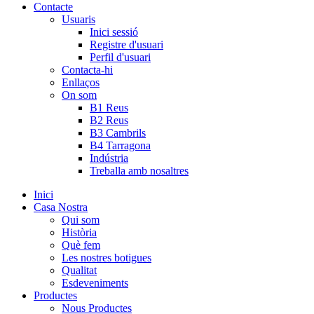
Contacte
Usuaris
Inici sessió
Registre d'usuari
Perfil d'usuari
Contacta-hi
Enllaços
On som
B1 Reus
B2 Reus
B3 Cambrils
B4 Tarragona
Indústria
Treballa amb nosaltres
Inici
Casa Nostra
Qui som
Història
Què fem
Les nostres botigues
Qualitat
Esdeveniments
Productes
Nous Productes