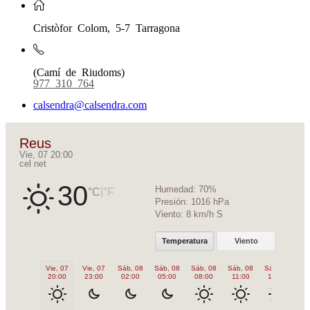
Cristòfor Colom, 5-7 Tarragona
(Camí de Riudoms)
977 310 764
calsendra@calsendra.com
Reus
Vie, 07 20:00
cel net
30
Humedad:
70%
|
°C
°F
Presión:
1016 hPa
Viento:
8 km/h S
Temperatura
Viento
Vie, 07
Vie, 07
Sáb, 08
Sáb, 08
Sáb, 08
Sáb, 08
Sáb, 08
Sá
20:00
23:00
02:00
05:00
08:00
11:00
14:00
1