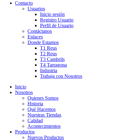
Contacto
Usuarios
Inicio sesión
Registro Usuario
Perfil de Usuario
Contáctanos
Enlaces
Donde Estamos
T1 Reus
T2 Reus
T3 Cambrils
T4 Tarragona
Industria
Trabaja con Nosotros
Inicio
Nosotros
Quienes Somos
Historia
Qué Hacemos
Nuestras Tiendas
Calidad
Acontecimientos
Productos
Nuevos Productos