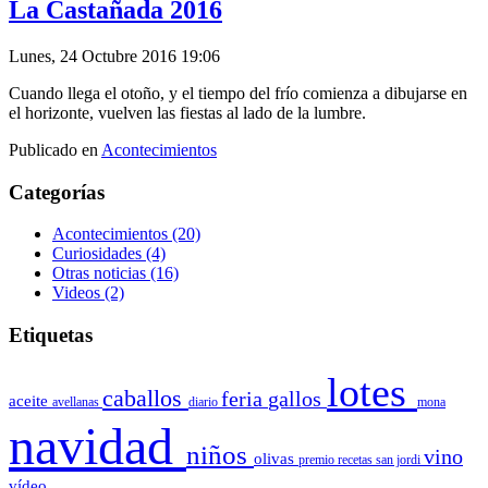
La Castañada 2016
Lunes, 24 Octubre 2016 19:06
Cuando llega el otoño, y el tiempo del frío comienza a dibujarse en
el horizonte, vuelven las fiestas al lado de la lumbre.
Publicado en
Acontecimientos
Categorías
Acontecimientos
(20)
Curiosidades
(4)
Otras noticias
(16)
Videos
(2)
Etiquetas
lotes
caballos
feria
gallos
aceite
avellanas
diario
mona
navidad
niños
vino
olivas
premio
recetas
san jordi
vídeo