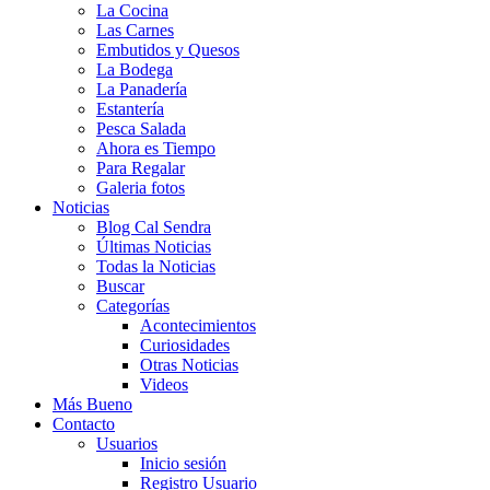
La Cocina
Las Carnes
Embutidos y Quesos
La Bodega
La Panadería
Estantería
Pesca Salada
Ahora es Tiempo
Para Regalar
Galeria fotos
Noticias
Blog Cal Sendra
Últimas Noticias
Todas la Noticias
Buscar
Categorías
Acontecimientos
Curiosidades
Otras Noticias
Videos
Más Bueno
Contacto
Usuarios
Inicio sesión
Registro Usuario