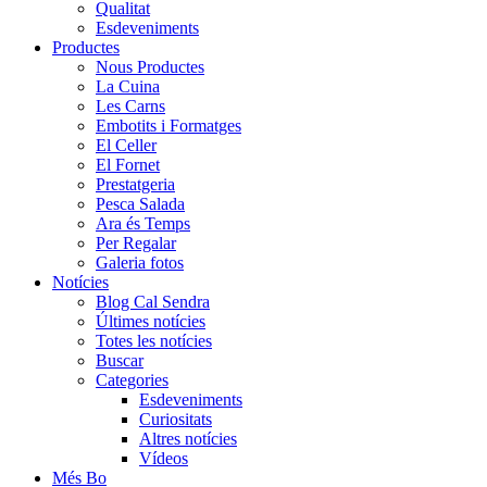
Qualitat
Esdeveniments
Productes
Nous Productes
La Cuina
Les Carns
Embotits i Formatges
El Celler
El Fornet
Prestatgeria
Pesca Salada
Ara és Temps
Per Regalar
Galeria fotos
Notícies
Blog Cal Sendra
Últimes notícies
Totes les notícies
Buscar
Categories
Esdeveniments
Curiositats
Altres notícies
Vídeos
Més Bo