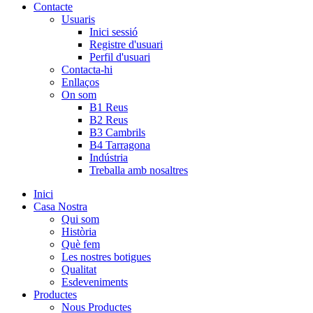
Contacte
Usuaris
Inici sessió
Registre d'usuari
Perfil d'usuari
Contacta-hi
Enllaços
On som
B1 Reus
B2 Reus
B3 Cambrils
B4 Tarragona
Indústria
Treballa amb nosaltres
Inici
Casa Nostra
Qui som
Història
Què fem
Les nostres botigues
Qualitat
Esdeveniments
Productes
Nous Productes