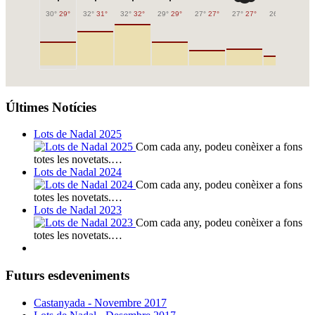
30°
29°
32°
31°
32°
32°
29°
29°
27°
27°
27°
27°
26°
26°
27
Últimes Notícies
Lots de Nadal 2025
Com cada any, podeu conèixer a fons
totes les novetats.…
Lots de Nadal 2024
Com cada any, podeu conèixer a fons
totes les novetats.…
Lots de Nadal 2023
Com cada any, podeu conèixer a fons
totes les novetats.…
Futurs esdeveniments
Castanyada - Novembre 2017