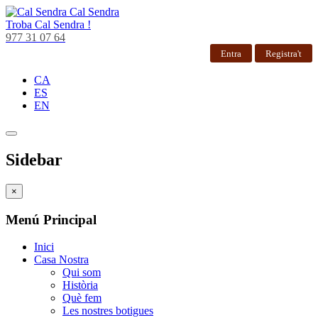
Cal Sendra
Troba
Cal Sendra !
977 31 07 64
Entra
Registra't
CA
ES
EN
Sidebar
×
Menú Principal
Inici
Casa Nostra
Qui som
Història
Què fem
Les nostres botigues