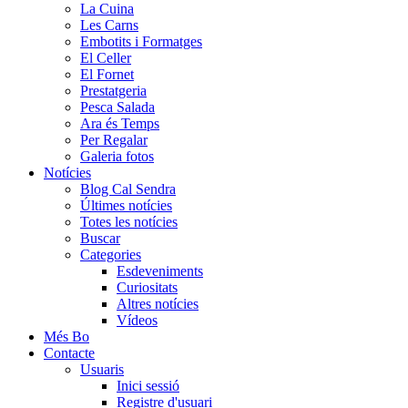
La Cuina
Les Carns
Embotits i Formatges
El Celler
El Fornet
Prestatgeria
Pesca Salada
Ara és Temps
Per Regalar
Galeria fotos
Notícies
Blog Cal Sendra
Últimes notícies
Totes les notícies
Buscar
Categories
Esdeveniments
Curiositats
Altres notícies
Vídeos
Més Bo
Contacte
Usuaris
Inici sessió
Registre d'usuari