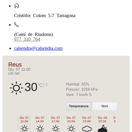
Cristòfor Colom 5-7 Tarragona
(Camí de Riudoms)
977 310 764
calsendra@calsendra.com
Reus
Div, 07 11:00
cel net
30
Humitat:
65%
|
°C
°F
Pressió:
1018 hPa
Vent:
7 km/h S
Temperatura
Vent
Div, 07
Div, 07
Div, 07
Div, 07
Div, 07
Dis, 08
Dis, 08
Di
11:00
14:00
17:00
20:00
23:00
02:00
05:00
0