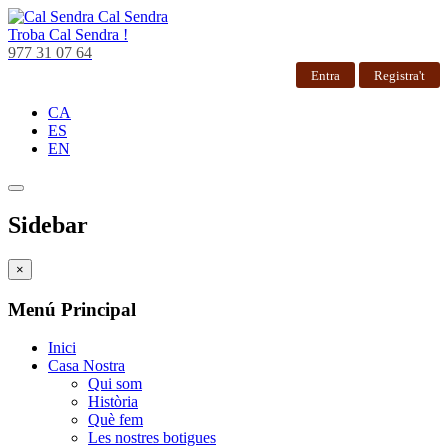
Cal Sendra
Troba
Cal Sendra !
977 31 07 64
Entra
Registra't
CA
ES
EN
Sidebar
×
Menú Principal
Inici
Casa Nostra
Qui som
Història
Què fem
Les nostres botigues