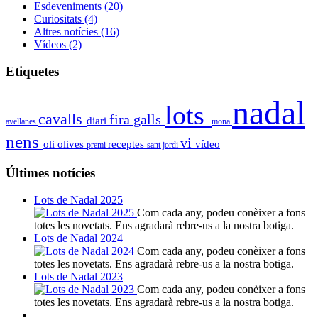
Esdeveniments
(20)
Curiositats
(4)
Altres notícies
(16)
Vídeos
(2)
Etiquetes
nadal
lots
cavalls
fira
galls
diari
avellanes
mona
nens
vi
oli
olives
receptes
vídeo
premi
sant jordi
Últimes notícies
Lots de Nadal 2025
Com cada any, podeu conèixer a fons
totes les novetats. Ens agradarà rebre-us a la nostra botiga.
Lots de Nadal 2024
Com cada any, podeu conèixer a fons
totes les novetats. Ens agradarà rebre-us a la nostra botiga.
Lots de Nadal 2023
Com cada any, podeu conèixer a fons
totes les novetats. Ens agradarà rebre-us a la nostra botiga.