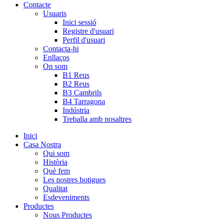
Contacte
Usuaris
Inici sessió
Registre d'usuari
Perfil d'usuari
Contacta-hi
Enllaços
On som
B1 Reus
B2 Reus
B3 Cambrils
B4 Tarragona
Indústria
Treballa amb nosaltres
Inici
Casa Nostra
Qui som
Història
Què fem
Les nostres botigues
Qualitat
Esdeveniments
Productes
Nous Productes