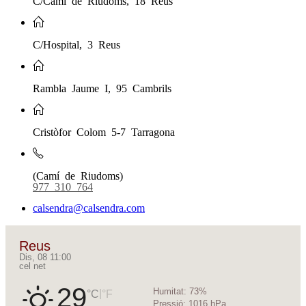
C/Hospital, 3 Reus
Rambla Jaume I, 95 Cambrils
Cristòfor Colom 5-7 Tarragona
(Camí de Riudoms)
977 310 764
calsendra@calsendra.com
Reus
Dis, 08 11:00
cel net
29
Humitat:
73%
|
°C
°F
Pressió:
1016 hPa