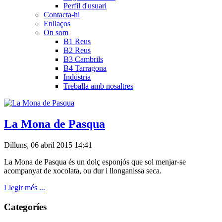
Perfil d'usuari
Contacta-hi
Enllaços
On som
B1 Reus
B2 Reus
B3 Cambrils
B4 Tarragona
Indústria
Treballa amb nosaltres
La Mona de Pasqua
Dilluns, 06 abril 2015 14:41
La Mona de Pasqua és un dolç esponjós que sol menjar-se
acompanyat de xocolata, ou dur i llonganissa seca.
Llegir més ...
Categoríes