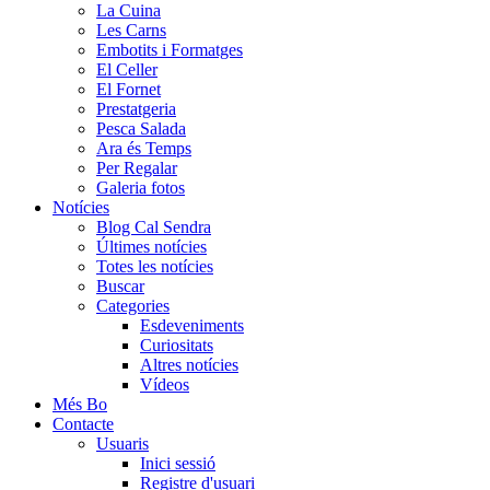
La Cuina
Les Carns
Embotits i Formatges
El Celler
El Fornet
Prestatgeria
Pesca Salada
Ara és Temps
Per Regalar
Galeria fotos
Notícies
Blog Cal Sendra
Últimes notícies
Totes les notícies
Buscar
Categories
Esdeveniments
Curiositats
Altres notícies
Vídeos
Més Bo
Contacte
Usuaris
Inici sessió
Registre d'usuari