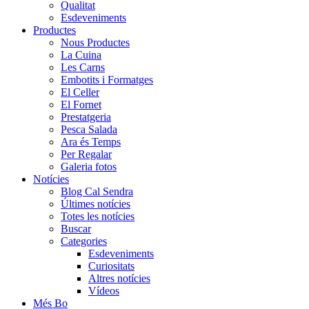
Qualitat
Esdeveniments
Productes
Nous Productes
La Cuina
Les Carns
Embotits i Formatges
El Celler
El Fornet
Prestatgeria
Pesca Salada
Ara és Temps
Per Regalar
Galeria fotos
Notícies
Blog Cal Sendra
Últimes notícies
Totes les notícies
Buscar
Categories
Esdeveniments
Curiositats
Altres notícies
Vídeos
Més Bo