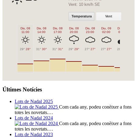
Vent:
10 km/h SE
Temperatura
Vent
Dis, 08
Dis, 08
Dis, 08
Dis, 08
Dis, 08
Diu, 09
Diu, 09
Di
11:00
14:00
17:00
20:00
23:00
02:00
05:00
0
29°
28°
31°
30°
31°
31°
29°
29°
27°
27°
27°
27°
26°
26°
27
Últimes Notícies
Lots de Nadal 2025
Com cada any, podeu conèixer a fons
totes les novetats.…
Lots de Nadal 2024
Com cada any, podeu conèixer a fons
totes les novetats.…
Lots de Nadal 2023