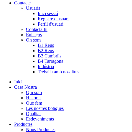
Contacte
Usuaris
Inici sessió
Registre d'usuari
Perfil d'usuari
Contacta-hi
Enllaços
On som
B1 Reus
B2 Reus
B3 Cambrils
B4 Tarragona
Indústria
Treballa amb nosaltres
Inici
Casa Nostra
Qui som
Història
Què fem
Les nostres botigues
Qualitat
Esdeveniments
Productes
Nous Productes