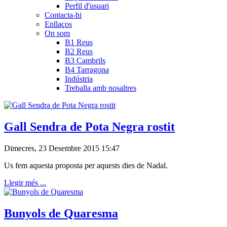
Perfil d'usuari
Contacta-hi
Enllaços
On som
B1 Reus
B2 Reus
B3 Cambrils
B4 Tarragona
Indústria
Treballa amb nosaltres
Gall Sendra de Pota Negra rostit
Dimecres, 23 Desembre 2015 15:47
Us fem aquesta proposta per aquests dies de Nadal.
Llegir més ...
Bunyols de Quaresma