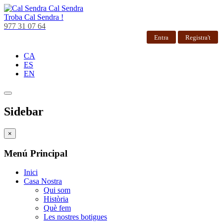
Cal Sendra
Troba
Cal Sendra !
977 31 07 64
Entra
Registra't
CA
ES
EN
Sidebar
×
Menú Principal
Inici
Casa Nostra
Qui som
Història
Què fem
Les nostres botigues