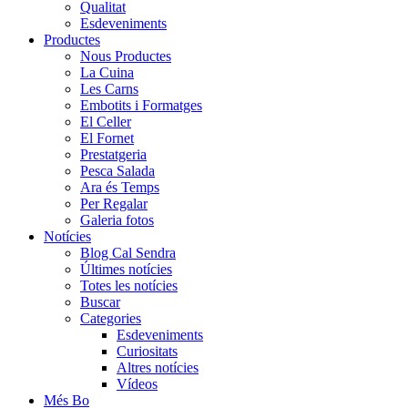
Qualitat
Esdeveniments
Productes
Nous Productes
La Cuina
Les Carns
Embotits i Formatges
El Celler
El Fornet
Prestatgeria
Pesca Salada
Ara és Temps
Per Regalar
Galeria fotos
Notícies
Blog Cal Sendra
Últimes notícies
Totes les notícies
Buscar
Categories
Esdeveniments
Curiositats
Altres notícies
Vídeos
Més Bo