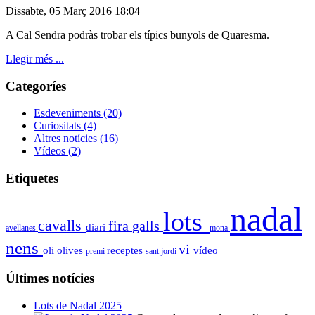
Dissabte, 05 Març 2016 18:04
A Cal Sendra podràs trobar els típics bunyols de Quaresma.
Llegir més ...
Categoríes
Esdeveniments
(20)
Curiositats
(4)
Altres notícies
(16)
Vídeos
(2)
Etiquetes
nadal
lots
cavalls
fira
galls
diari
avellanes
mona
nens
vi
oli
olives
receptes
vídeo
premi
sant jordi
Últimes notícies
Lots de Nadal 2025