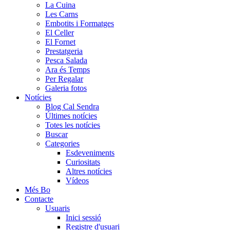
La Cuina
Les Carns
Embotits i Formatges
El Celler
El Fornet
Prestatgeria
Pesca Salada
Ara és Temps
Per Regalar
Galeria fotos
Notícies
Blog Cal Sendra
Últimes notícies
Totes les notícies
Buscar
Categories
Esdeveniments
Curiositats
Altres notícies
Vídeos
Més Bo
Contacte
Usuaris
Inici sessió
Registre d'usuari