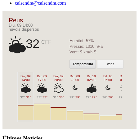
calsendra@calsendra.com
Reus
Diu, 09 14:00
núvols dispersos
32
Humitat:
57%
|
°C
°F
Pressió:
1016 hPa
Vent:
9 km/h S
Temperatura
Vent
Diu, 09
Diu, 09
Diu, 09
Diu, 09
Dil, 10
Dil, 10
Dil, 10
Di
14:00
17:00
20:00
23:00
02:00
05:00
08:00
1
32°
31°
33°
32°
31°
30°
29°
29°
27°
27°
26°
26°
27°
27°
32
Últimes Notícies