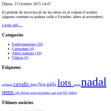
Dijous, 15 Octubre 2015 14:47
El període de recol·lecció de les olives és al voltant d’octubre
(algunes varietats es podran collir a l'octubre, altres al novembre).
Llegir més ...
Categoríes
Esdeveniments
(20)
Curiositats
(4)
Altres notícies
(16)
Vídeos
(2)
Etiquetes
nadal
lots
cavalls
fira
galls
diari
avellanes
mona
nens
vi
oli
olives
receptes
vídeo
premi
sant jordi
Últimes notícies