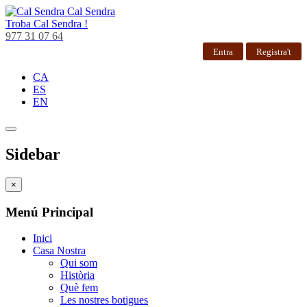
Cal Sendra
Troba
Cal Sendra !
977 31 07 64
Entra
Registra't
CA
ES
EN
Sidebar
×
Menú Principal
Inici
Casa Nostra
Qui som
Història
Què fem
Les nostres botigues