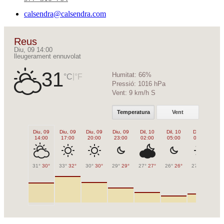
calsendra@calsendra.com
Reus
Diu, 09 14:00
lleugerament ennuvolat
31
Humitat:
66%
|
°C
°F
Pressió:
1016 hPa
Vent:
9 km/h S
Temperatura
Vent
Diu, 09
Diu, 09
Diu, 09
Diu, 09
Dil, 10
Dil, 10
Dil, 10
Di
14:00
17:00
20:00
23:00
02:00
05:00
08:00
1
31°
30°
33°
32°
30°
30°
29°
29°
27°
27°
26°
26°
27°
27°
32