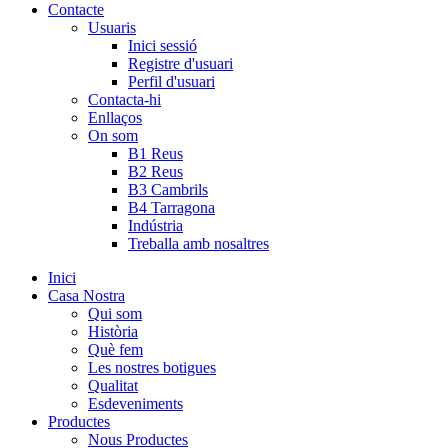
Contacte
Usuaris
Inici sessió
Registre d'usuari
Perfil d'usuari
Contacta-hi
Enllaços
On som
B1 Reus
B2 Reus
B3 Cambrils
B4 Tarragona
Indústria
Treballa amb nosaltres
Inici
Casa Nostra
Qui som
Història
Què fem
Les nostres botigues
Qualitat
Esdeveniments
Productes
Nous Productes