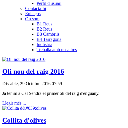
Perfil d'usuari
Contacta-hi
Enllaços
On som
B1 Reus
B2 Reus
B3 Cambrils
B4 Tarragona
Indústria
Treballa amb nosaltres
Oli nou del raig 2016
Dissabte, 29 Octubre 2016 07:59
Ja tenim a Cal Sendra el primer oli del raig d'enguany.
Llegir més ...
Collita d'olives