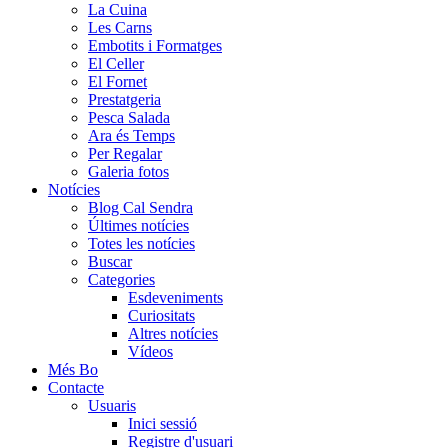
La Cuina
Les Carns
Embotits i Formatges
El Celler
El Fornet
Prestatgeria
Pesca Salada
Ara és Temps
Per Regalar
Galeria fotos
Notícies
Blog Cal Sendra
Últimes notícies
Totes les notícies
Buscar
Categories
Esdeveniments
Curiositats
Altres notícies
Vídeos
Més Bo
Contacte
Usuaris
Inici sessió
Registre d'usuari