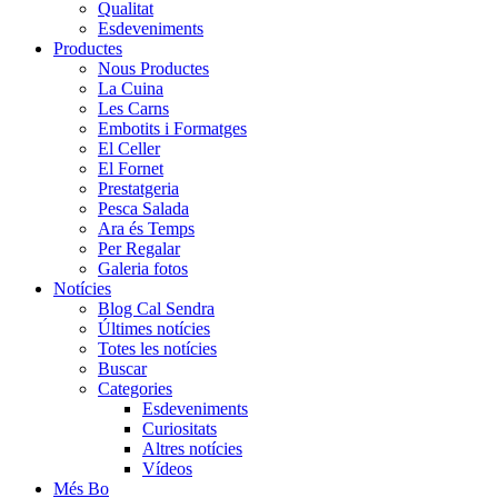
Qualitat
Esdeveniments
Productes
Nous Productes
La Cuina
Les Carns
Embotits i Formatges
El Celler
El Fornet
Prestatgeria
Pesca Salada
Ara és Temps
Per Regalar
Galeria fotos
Notícies
Blog Cal Sendra
Últimes notícies
Totes les notícies
Buscar
Categories
Esdeveniments
Curiositats
Altres notícies
Vídeos
Més Bo