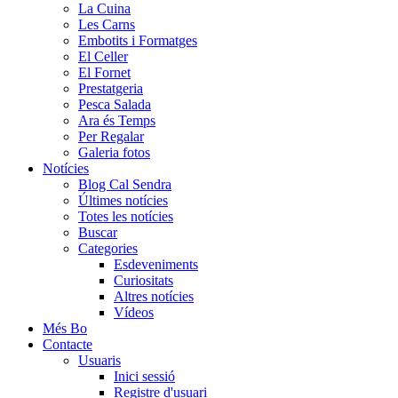
La Cuina
Les Carns
Embotits i Formatges
El Celler
El Fornet
Prestatgeria
Pesca Salada
Ara és Temps
Per Regalar
Galeria fotos
Notícies
Blog Cal Sendra
Últimes notícies
Totes les notícies
Buscar
Categories
Esdeveniments
Curiositats
Altres notícies
Vídeos
Més Bo
Contacte
Usuaris
Inici sessió
Registre d'usuari