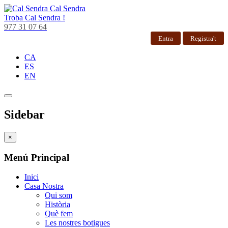
Cal Sendra
Troba
Cal Sendra !
977 31 07 64
Entra
Registra't
CA
ES
EN
Sidebar
×
Menú Principal
Inici
Casa Nostra
Qui som
Història
Què fem
Les nostres botigues