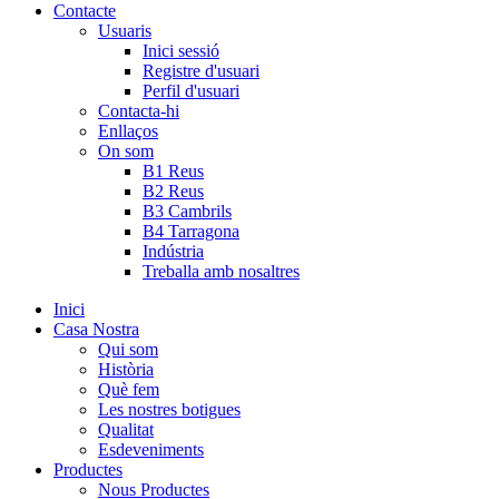
Contacte
Usuaris
Inici sessió
Registre d'usuari
Perfil d'usuari
Contacta-hi
Enllaços
On som
B1 Reus
B2 Reus
B3 Cambrils
B4 Tarragona
Indústria
Treballa amb nosaltres
Inici
Casa Nostra
Qui som
Història
Què fem
Les nostres botigues
Qualitat
Esdeveniments
Productes
Nous Productes