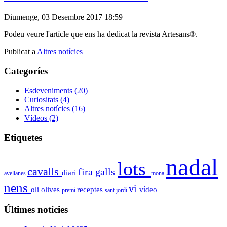
Diumenge, 03 Desembre 2017 18:59
Podeu veure l'artícle que ens ha dedicat la revista Artesans®.
Publicat a
Altres notícies
Categoríes
Esdeveniments
(20)
Curiositats
(4)
Altres notícies
(16)
Vídeos
(2)
Etiquetes
nadal
lots
cavalls
fira
galls
diari
avellanes
mona
nens
vi
oli
olives
receptes
vídeo
premi
sant jordi
Últimes notícies