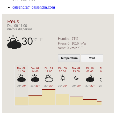
calsendra@calsendra.com
Reus
Diu, 09 11:00
núvols dispersos
30
Humitat:
71%
|
°C
°F
Pressió:
1016 hPa
Vent:
9 km/h SE
Temperatura
Vent
Diu, 09
Diu, 09
Diu, 09
Diu, 09
Diu, 09
Dil, 10
Dil, 10
Di
11:00
14:00
17:00
20:00
23:00
02:00
05:00
0
30°
29°
31°
30°
33°
33°
30°
30°
29°
29°
27°
27°
26°
26°
27