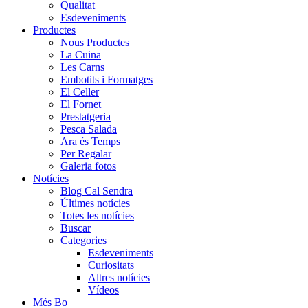
Qualitat
Esdeveniments
Productes
Nous Productes
La Cuina
Les Carns
Embotits i Formatges
El Celler
El Fornet
Prestatgeria
Pesca Salada
Ara és Temps
Per Regalar
Galeria fotos
Notícies
Blog Cal Sendra
Últimes notícies
Totes les notícies
Buscar
Categories
Esdeveniments
Curiositats
Altres notícies
Vídeos
Més Bo