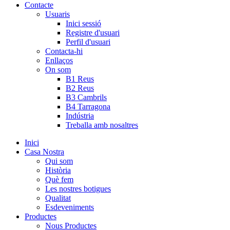
Contacte
Usuaris
Inici sessió
Registre d'usuari
Perfil d'usuari
Contacta-hi
Enllaços
On som
B1 Reus
B2 Reus
B3 Cambrils
B4 Tarragona
Indústria
Treballa amb nosaltres
Inici
Casa Nostra
Qui som
Història
Què fem
Les nostres botigues
Qualitat
Esdeveniments
Productes
Nous Productes