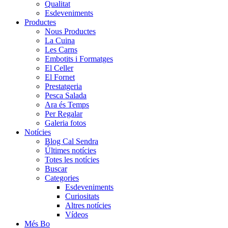
Qualitat
Esdeveniments
Productes
Nous Productes
La Cuina
Les Carns
Embotits i Formatges
El Celler
El Fornet
Prestatgeria
Pesca Salada
Ara és Temps
Per Regalar
Galeria fotos
Notícies
Blog Cal Sendra
Últimes notícies
Totes les notícies
Buscar
Categories
Esdeveniments
Curiositats
Altres notícies
Vídeos
Més Bo