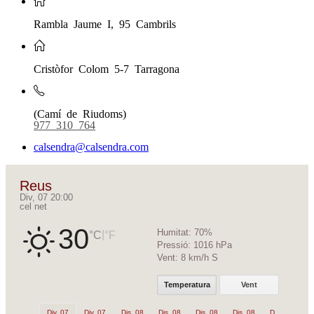
Rambla Jaume I, 95 Cambrils
Cristòfor Colom 5-7 Tarragona
(Camí de Riudoms)
977 310 764
calsendra@calsendra.com
Reus
Div, 07 20:00
cel net
30
Humitat:
70%
|
°C
°F
Pressió:
1016 hPa
Vent:
8 km/h S
Temperatura
Vent
Div, 07
Div, 07
Dis, 08
Dis, 08
Dis, 08
Dis, 08
Dis, 08
Di