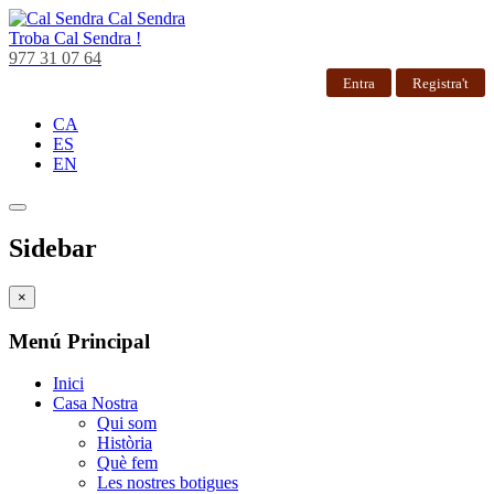
Cal Sendra
Troba
Cal Sendra !
977 31 07 64
Entra
Registra't
CA
ES
EN
Sidebar
×
Menú Principal
Inici
Casa Nostra
Qui som
Història
Què fem
Les nostres botigues