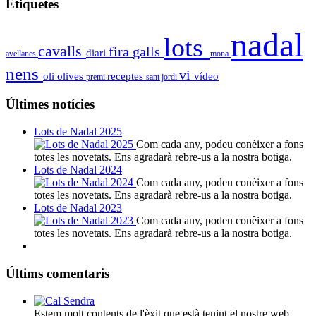
Etiquetes
nadal
lots
cavalls
fira
galls
diari
avellanes
mona
nens
vi
oli
olives
receptes
vídeo
premi
sant jordi
Últimes notícies
Lots de Nadal 2025
Com cada any, podeu conèixer a fons
totes les novetats. Ens agradarà rebre-us a la nostra botiga.
Lots de Nadal 2024
Com cada any, podeu conèixer a fons
totes les novetats. Ens agradarà rebre-us a la nostra botiga.
Lots de Nadal 2023
Com cada any, podeu conèixer a fons
totes les novetats. Ens agradarà rebre-us a la nostra botiga.
Últims comentaris
Estem molt contents de l'èxit que està tenint el nostre web.