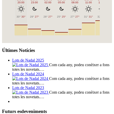
20:00
23:00
02:00
05:00
08:00
11:00
14:00
1
30°
30°
29°
27°
28°
27°
25°
25°
27°
27°
31°
31°
32°
32°
32
Últimes Notícies
Lots de Nadal 2025
Com cada any, podeu conèixer a fons
totes les novetats.…
Lots de Nadal 2024
Com cada any, podeu conèixer a fons
totes les novetats.…
Lots de Nadal 2023
Com cada any, podeu conèixer a fons
totes les novetats.…
Futurs esdeveniments