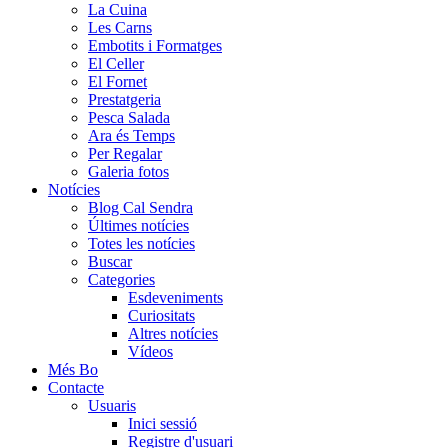
La Cuina
Les Carns
Embotits i Formatges
El Celler
El Fornet
Prestatgeria
Pesca Salada
Ara és Temps
Per Regalar
Galeria fotos
Notícies
Blog Cal Sendra
Últimes notícies
Totes les notícies
Buscar
Categories
Esdeveniments
Curiositats
Altres notícies
Vídeos
Més Bo
Contacte
Usuaris
Inici sessió
Registre d'usuari