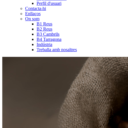
Perfil d'usuari
Contacta-hi
Enllaços
On som
B1 Reus
B2 Reus
B3 Cambrils
B4 Tarragona
Indústria
Treballa amb nosaltres