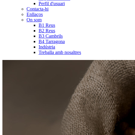
Perfil d'usuari
Contacta-hi
Enllaços
On som
B1 Reus
B2 Reus
B3 Cambrils
B4 Tarragona
Indústria
Treballa amb nosaltres