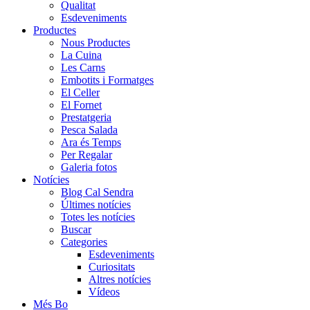
Qualitat
Esdeveniments
Productes
Nous Productes
La Cuina
Les Carns
Embotits i Formatges
El Celler
El Fornet
Prestatgeria
Pesca Salada
Ara és Temps
Per Regalar
Galeria fotos
Notícies
Blog Cal Sendra
Últimes notícies
Totes les notícies
Buscar
Categories
Esdeveniments
Curiositats
Altres notícies
Vídeos
Més Bo