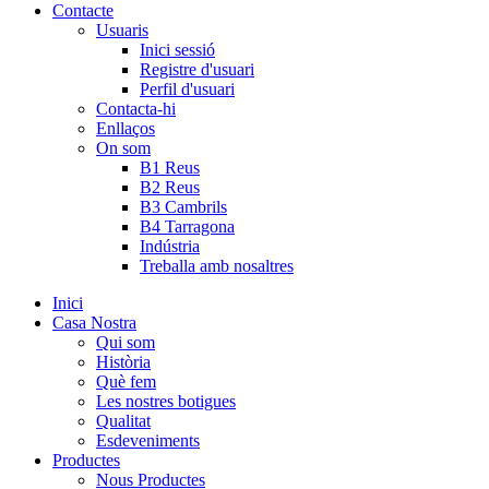
Contacte
Usuaris
Inici sessió
Registre d'usuari
Perfil d'usuari
Contacta-hi
Enllaços
On som
B1 Reus
B2 Reus
B3 Cambrils
B4 Tarragona
Indústria
Treballa amb nosaltres
Inici
Casa Nostra
Qui som
Història
Què fem
Les nostres botigues
Qualitat
Esdeveniments
Productes
Nous Productes