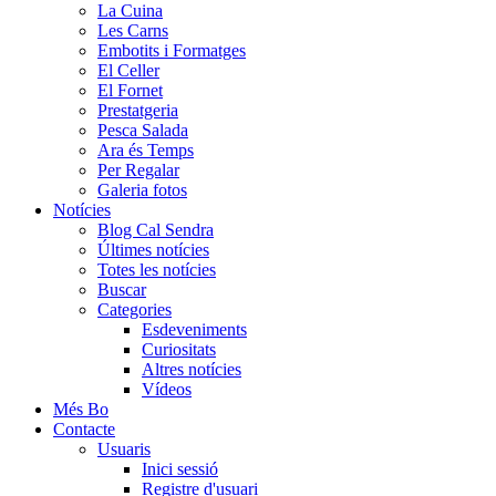
La Cuina
Les Carns
Embotits i Formatges
El Celler
El Fornet
Prestatgeria
Pesca Salada
Ara és Temps
Per Regalar
Galeria fotos
Notícies
Blog Cal Sendra
Últimes notícies
Totes les notícies
Buscar
Categories
Esdeveniments
Curiositats
Altres notícies
Vídeos
Més Bo
Contacte
Usuaris
Inici sessió
Registre d'usuari