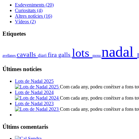
Esdeveniments
(20)
Curiositats
(4)
Altres notícies
(16)
Vídeos
(2)
Etiquetes
nadal
lots
cavalls
fira
galls
diari
avellanes
mona
Últimes notícies
Lots de Nadal 2025
Com cada any, podeu conèixer a fons tote
Lots de Nadal 2024
Com cada any, podeu conèixer a fons tote
Lots de Nadal 2023
Com cada any, podeu conèixer a fons tote
Últims comentaris