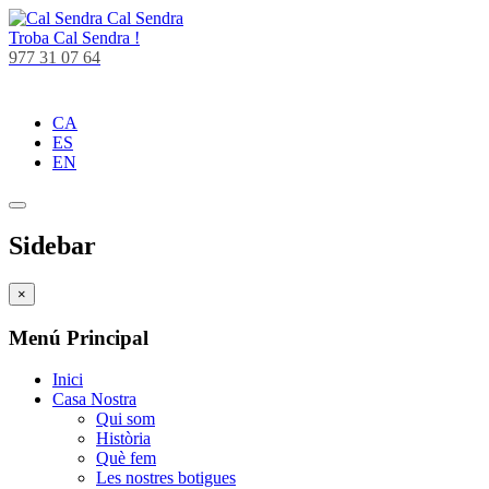
Cal Sendra
Troba
Cal Sendra !
977 31 07 64
CA
ES
EN
Sidebar
×
Menú Principal
Inici
Casa Nostra
Qui som
Història
Què fem
Les nostres botigues