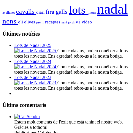
nadal
lots
cavalls
fira
galls
diari
avellanes
mona
nens
vi
oli
olives
receptes
vídeo
premi
sant jordi
Últimes notícies
Lots de Nadal 2025
Com cada any, podeu conèixer a fons
totes les novetats. Ens agradarà rebre-us a la nostra botiga.
Lots de Nadal 2024
Com cada any, podeu conèixer a fons
totes les novetats. Ens agradarà rebre-us a la nostra botiga.
Lots de Nadal 2023
Com cada any, podeu conèixer a fons
totes les novetats. Ens agradarà rebre-us a la nostra botiga.
Últims comentaris
Estem molt contents de l'èxit que està tenint el nostre web.
Gràcies a tothom!
Publicat per Cal Sendra