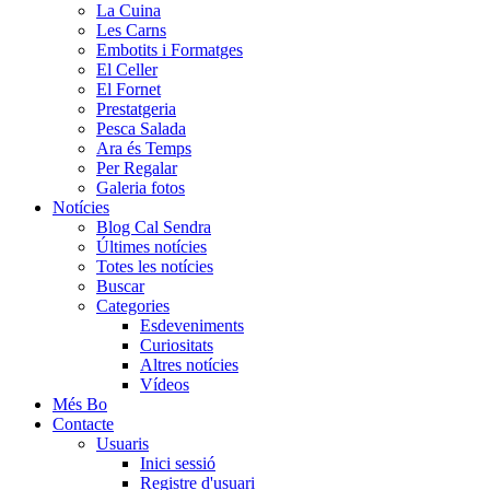
La Cuina
Les Carns
Embotits i Formatges
El Celler
El Fornet
Prestatgeria
Pesca Salada
Ara és Temps
Per Regalar
Galeria fotos
Notícies
Blog Cal Sendra
Últimes notícies
Totes les notícies
Buscar
Categories
Esdeveniments
Curiositats
Altres notícies
Vídeos
Més Bo
Contacte
Usuaris
Inici sessió
Registre d'usuari