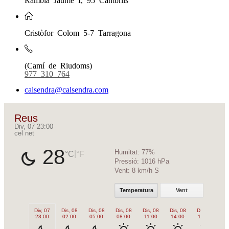
Cristòfor Colom 5-7 Tarragona
(Camí de Riudoms)
977 310 764
calsendra@calsendra.com
Reus
Div, 07 23:00
cel net
28
Humitat:
77%
|
°C
°F
Pressió:
1016 hPa
Vent:
8 km/h S
Temperatura
Vent
Div, 07
Dis, 08
Dis, 08
Dis, 08
Dis, 08
Dis, 08
Dis, 08
Di
23:00
02:00
05:00
08:00
11:00
14:00
17:00
2