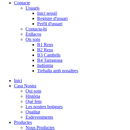
Contacte
Usuaris
Inici sessió
Registre d'usuari
Perfil d'usuari
Contacta-hi
Enllaços
On som
B1 Reus
B2 Reus
B3 Cambrils
B4 Tarragona
Indústria
Treballa amb nosaltres
Inici
Casa Nostra
Qui som
Història
Què fem
Les nostres botigues
Qualitat
Esdeveniments
Productes
Nous Productes