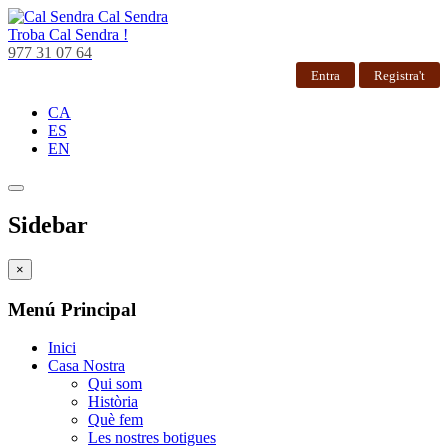
Cal Sendra
Troba
Cal Sendra !
977 31 07 64
Entra
Registra't
CA
ES
EN
Sidebar
×
Menú Principal
Inici
Casa Nostra
Qui som
Història
Què fem
Les nostres botigues