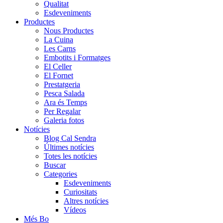
Qualitat
Esdeveniments
Productes
Nous Productes
La Cuina
Les Carns
Embotits i Formatges
El Celler
El Fornet
Prestatgeria
Pesca Salada
Ara és Temps
Per Regalar
Galeria fotos
Notícies
Blog Cal Sendra
Últimes notícies
Totes les notícies
Buscar
Categories
Esdeveniments
Curiositats
Altres notícies
Vídeos
Més Bo