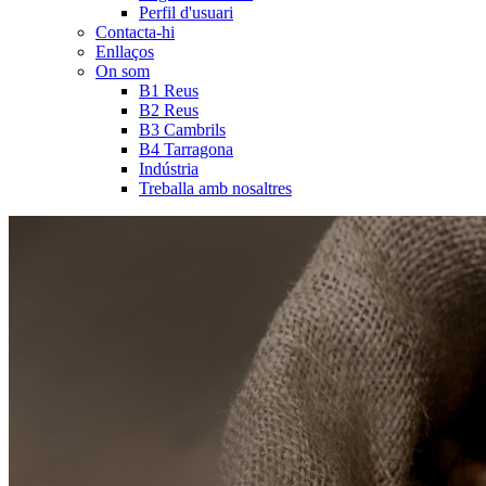
Perfil d'usuari
Contacta-hi
Enllaços
On som
B1 Reus
B2 Reus
B3 Cambrils
B4 Tarragona
Indústria
Treballa amb nosaltres