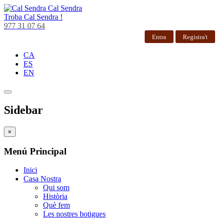
Cal Sendra
Troba
Cal Sendra !
977 31 07 64
Entra
Registra't
CA
ES
EN
Sidebar
×
Menú Principal
Inici
Casa Nostra
Qui som
Història
Què fem
Les nostres botigues