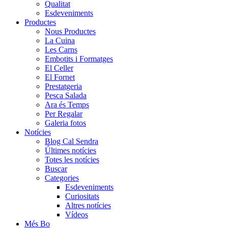
Qualitat
Esdeveniments
Productes
Nous Productes
La Cuina
Les Carns
Embotits i Formatges
El Celler
El Fornet
Prestatgeria
Pesca Salada
Ara és Temps
Per Regalar
Galeria fotos
Notícies
Blog Cal Sendra
Últimes notícies
Totes les notícies
Buscar
Categories
Esdeveniments
Curiositats
Altres notícies
Vídeos
Més Bo