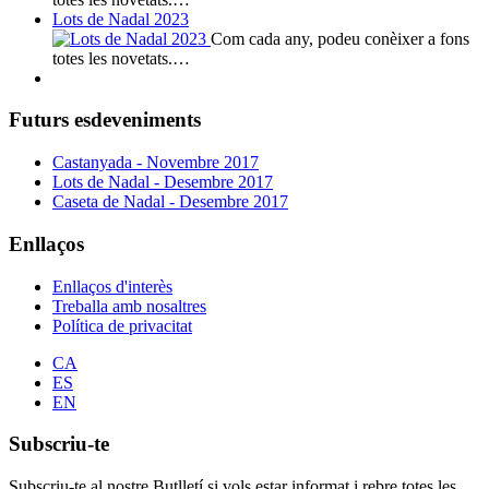
Lots de Nadal 2023
Com cada any, podeu conèixer a fons
totes les novetats.…
Futurs esdeveniments
Castanyada - Novembre 2017
Lots de Nadal - Desembre 2017
Caseta de Nadal - Desembre 2017
Enllaços
Enllaços d'interès
Treballa amb nosaltres
Política de privacitat
CA
ES
EN
Subscriu-te
Subscriu-te al nostre Butlletí si vols estar informat i rebre totes les