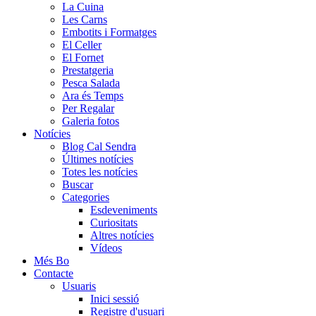
La Cuina
Les Carns
Embotits i Formatges
El Celler
El Fornet
Prestatgeria
Pesca Salada
Ara és Temps
Per Regalar
Galeria fotos
Notícies
Blog Cal Sendra
Últimes notícies
Totes les notícies
Buscar
Categories
Esdeveniments
Curiositats
Altres notícies
Vídeos
Més Bo
Contacte
Usuaris
Inici sessió
Registre d'usuari