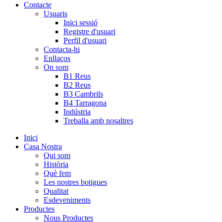
Contacte
Usuaris
Inici sessió
Registre d'usuari
Perfil d'usuari
Contacta-hi
Enllaços
On som
B1 Reus
B2 Reus
B3 Cambrils
B4 Tarragona
Indústria
Treballa amb nosaltres
Inici
Casa Nostra
Qui som
Història
Què fem
Les nostres botigues
Qualitat
Esdeveniments
Productes
Nous Productes