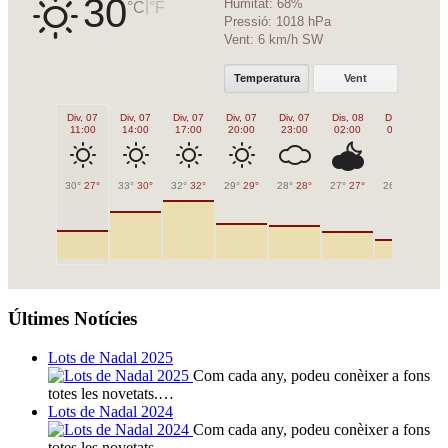
30
Humitat:
68%
|
°C
°F
Pressió:
1018 hPa
Vent:
6 km/h SW
Temperatura
Vent
Div, 07
Div, 07
Div, 07
Div, 07
Div, 07
Dis, 08
Dis, 08
Di
11:00
14:00
17:00
20:00
23:00
02:00
05:00
0
30°
27°
33°
30°
32°
32°
29°
29°
28°
28°
27°
27°
26°
26°
27
Últimes Notícies
Lots de Nadal 2025
Com cada any, podeu conèixer a fons
totes les novetats.…
Lots de Nadal 2024
Com cada any, podeu conèixer a fons
totes les novetats.…