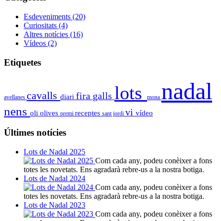
Esdeveniments
(20)
Curiositats
(4)
Altres notícies
(16)
Vídeos
(2)
Etiquetes
nadal
lots
cavalls
fira
galls
diari
avellanes
mona
nens
vi
oli
olives
receptes
vídeo
premi
sant jordi
Últimes notícies
Lots de Nadal 2025
Com cada any, podeu conèixer a fons
totes les novetats. Ens agradarà rebre-us a la nostra botiga.
Lots de Nadal 2024
Com cada any, podeu conèixer a fons
totes les novetats. Ens agradarà rebre-us a la nostra botiga.
Lots de Nadal 2023
Com cada any, podeu conèixer a fons