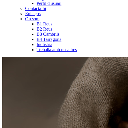
Perfil d'usuari
Contacta-hi
Enllaços
On som
B1 Reus
B2 Reus
B3 Cambrils
B4 Tarragona
Indústria
Treballa amb nosaltres