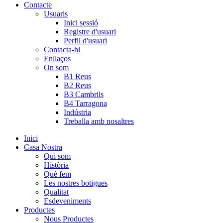
Contacte
Usuaris
Inici sessió
Registre d'usuari
Perfil d'usuari
Contacta-hi
Enllaços
On som
B1 Reus
B2 Reus
B3 Cambrils
B4 Tarragona
Indústria
Treballa amb nosaltres
Inici
Casa Nostra
Qui som
Història
Què fem
Les nostres botigues
Qualitat
Esdeveniments
Productes
Nous Productes