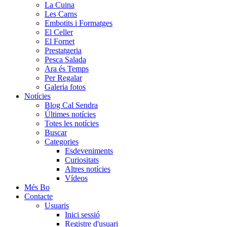
La Cuina
Les Carns
Embotits i Formatges
El Celler
El Fornet
Prestatgeria
Pesca Salada
Ara és Temps
Per Regalar
Galeria fotos
Notícies
Blog Cal Sendra
Últimes notícies
Totes les notícies
Buscar
Categories
Esdeveniments
Curiositats
Altres notícies
Vídeos
Més Bo
Contacte
Usuaris
Inici sessió
Registre d'usuari