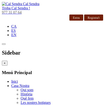
Cal Sendra
Troba
Cal Sendra !
977 31 07 64
Entra
Registra't
CA
ES
EN
Sidebar
×
Menú Principal
Inici
Casa Nostra
Qui som
Història
Què fem
Les nostres botigues