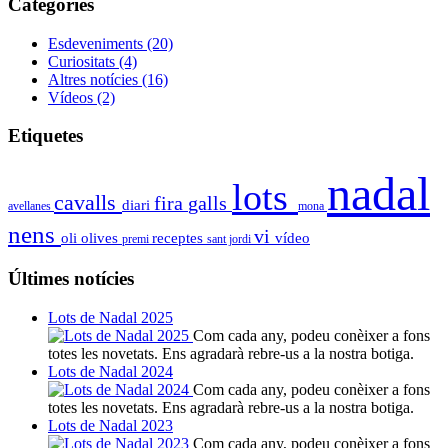
Categoríes
Esdeveniments
(20)
Curiositats
(4)
Altres notícies
(16)
Vídeos
(2)
Etiquetes
nadal
lots
cavalls
fira
galls
diari
avellanes
mona
nens
vi
oli
olives
receptes
vídeo
premi
sant jordi
Últimes notícies
Lots de Nadal 2025
Com cada any, podeu conèixer a fons
totes les novetats. Ens agradarà rebre-us a la nostra botiga.
Lots de Nadal 2024
Com cada any, podeu conèixer a fons
totes les novetats. Ens agradarà rebre-us a la nostra botiga.
Lots de Nadal 2023
Com cada any, podeu conèixer a fons