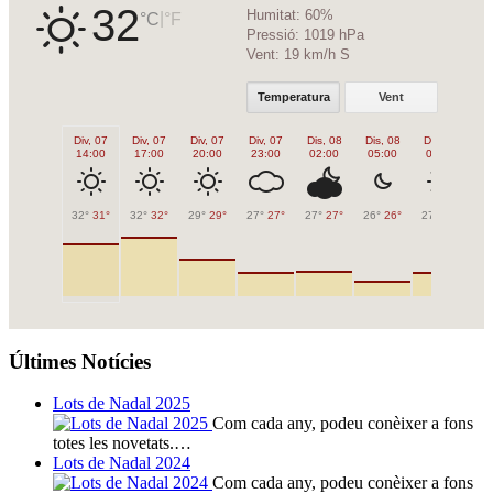
32
Humitat:
60%
|
°C
°F
Pressió:
1019 hPa
Vent:
19 km/h S
Temperatura
Vent
Div, 07
Div, 07
Div, 07
Div, 07
Dis, 08
Dis, 08
Dis, 08
Di
14:00
17:00
20:00
23:00
02:00
05:00
08:00
1
32°
31°
32°
32°
29°
29°
27°
27°
27°
27°
26°
26°
27°
27°
31
Últimes Notícies
Lots de Nadal 2025
Com cada any, podeu conèixer a fons
totes les novetats.…
Lots de Nadal 2024
Com cada any, podeu conèixer a fons