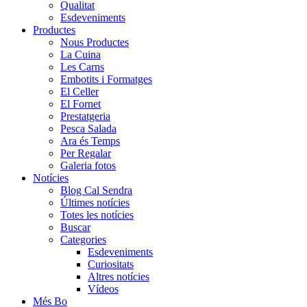
Qualitat
Esdeveniments
Productes
Nous Productes
La Cuina
Les Carns
Embotits i Formatges
El Celler
El Fornet
Prestatgeria
Pesca Salada
Ara és Temps
Per Regalar
Galeria fotos
Notícies
Blog Cal Sendra
Últimes notícies
Totes les notícies
Buscar
Categories
Esdeveniments
Curiositats
Altres notícies
Vídeos
Més Bo